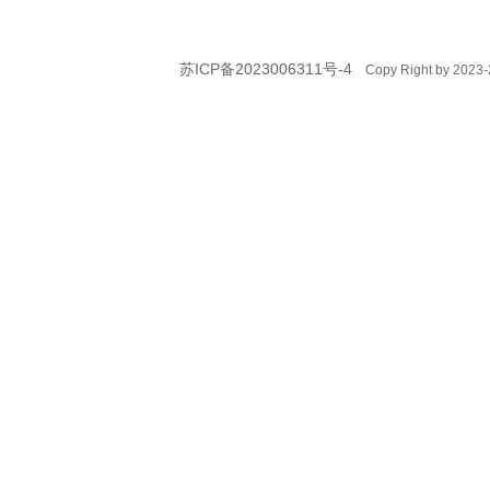
苏ICP备2023006311号-4
Copy Right by 2