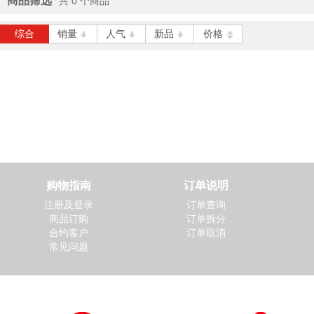
商品筛选
共 0 个商品
立即抢购
综合
销量
人气
新品
价格
得力 S08-A 子弹头中性笔0.
5mm-黑色
￥2.50
立即抢购
得力 Z7502 木尚复印纸 A4
70克
￥35.00
购物指南
订单说明
立即抢购
注册及登录
订单查询
商品订购
订单拆分
合约客户
订单取消
常见问题