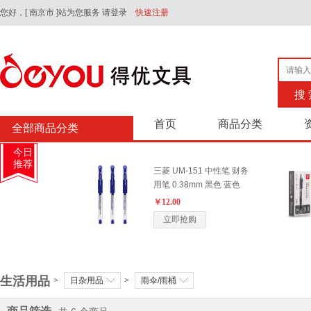
您好，
[ 南京市 ]站为您服务
请登录
快速注册
搜 
首页
商品分类
全部商品分类
今日
推荐
三菱 UM-151 中性笔 财务
用笔 0.38mm 黑色 蓝色
￥12.00
立即抢购
三菱(Uni) UB-177 中性笔
生活用品
0.7mm 黑色
>
日杂用品
>
雨伞/雨桶
￥12.00