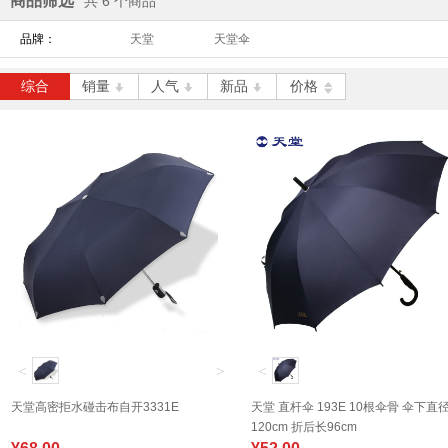
商品筛选
共 6 个商品
立即抢购
品牌：
天堂
天堂伞
得力 S08-A 子弹头中性笔0.
综合
销量
人气
新品
价格
5mm-黑色
￥2.50
立即抢购
得力 Z7502 木尚复印纸 A4
70克
￥35.00
立即抢购
<
>
<
天堂高密拒水碰击布自开3331E
天堂 直杆伞 193E 10根伞骨 伞下直
120cm 折后长96cm