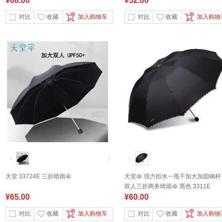
¥68.00
¥52.00
对比
收藏
加入购物车
对比
收藏
加入购物
<
>
<
天堂 33724E 三折晴雨伞
天堂伞 强力拒水一甩干加大加固钢杆
双人三折商务晴雨伞 黑色 3311E
¥65.00
¥60.00
对比
收藏
加入购物车
对比
收藏
加入购物