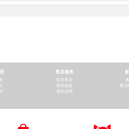
立即抢购
立即抢购
得力 Z7502 木尚复印纸 A4
70克
￥35.00
立即抢购
明
售后服务
询
联系售后
分
顾客服务
配送
消
退款说明