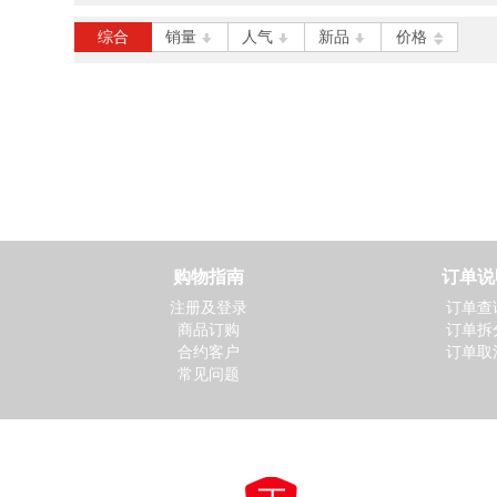
立即抢购
综合
销量
人气
新品
价格
庄博 30060 进口档案盒6c
m
￥6.50
立即抢购
购物指南
订单说
注册及登录
订单查
商品订购
订单拆
合约客户
订单取
常见问题