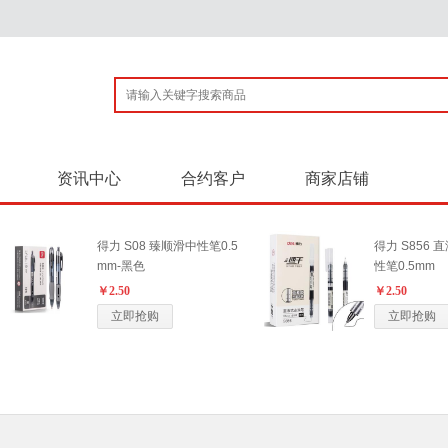
资讯中心
合约客户
商家店铺
得力 S08 臻顺滑中性笔0.5
得力 S856
mm-黑色
性笔0.5mm
￥2.50
￥2.50
立即抢购
立即抢购
晨光 K39 中性笔 0.7mm 黑
得力 S08-A
色
5mm-黑色
￥2.80
￥2.50