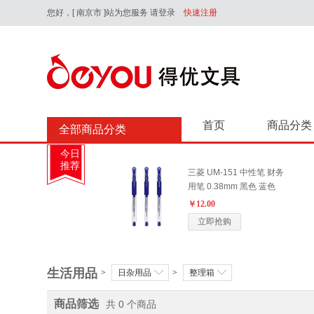
您好，
[ 南京市 ]站为您服务
请登录
快速注册
首页
商品分类
全部商品分类
今日
推荐
三菱 UM-151 中性笔 财务
用笔 0.38mm 黑色 蓝色
￥12.00
立即抢购
晨光 ARPB1801 0.5mm 水
生活用品
>
日杂用品
>
整理箱
性中性笔初色-黑色
￥5.80
商品筛选
共 0 个商品