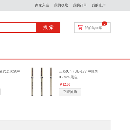
商家入驻
我的收藏
我的订单
我的账户
0
搜 索
我的购物车
 直液式走珠笔中
三菱(Uni) UB-177 中性笔
0.7mm 黑色
￥12.00
立即抢购
 子弹头中性笔0.
得力 5603 粘扣档案盒5.5C
M 黑色
￥20.00