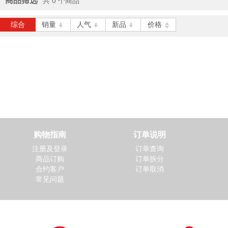
商品筛选
共 0 个商品
立即抢购
综合
销量
人气
新品
价格
得力 S08-A 子弹头中性笔0.
5mm-黑色
￥2.50
立即抢购
得力 Z7502 木尚复印纸 A4
70克
￥35.00
购物指南
订单说明
立即抢购
注册及登录
订单查询
商品订购
订单拆分
合约客户
订单取消
常见问题