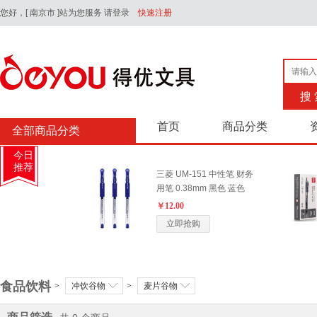
您好，
[ 南京市 ]站为您服务
请登录
快速注册
搜 
首页
商品分类
全部商品分类
今日
推荐
三菱 UM-151 中性笔 财务
用笔 0.38mm 黑色 蓝色
￥12.00
立即抢购
三菱(Uni) UB-177 中性笔
食品饮料
0.7mm 黑色
>
冲饮谷物
>
麦片谷物
￥12.00